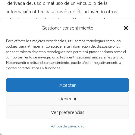
derivada del uso o mal uso de un vínculo, o de la
información obtenida a través de él, incluyendo otros
vínculos o webs, de la interrupción en el servicio o en el
Gestionar consentimiento
acceso, o del intento de usar o usar mal un vínculo, tanto
al conectar a la Web de BODEGAS ARAGONESAS S.A.,
Para ofrecer las mejores experiencias, utilizamos tecnologías como las
como al acceder a la información de otras webs desde la
cookies para almacenar y/o acceder a la información del dispositivo. El
consentimiento de estas tecnologías nos permitirá procesar datos como el
Web de BODEGAS ARAGONESAS S.A..
comportamiento de navegación o las identificaciones únicas en este sitio.
No consentir o retirar el consentimiento, puede afectar negativamente a
9. RENUNCIA Y LIMITACIÓN DE LA
ciertas características y funciones.
RESPONSABILIDAD
Aceptar
La información y servicios incluidos o disponibles a través
de las páginas web pueden incluir incorrecciones o
Denegar
errores tipográficos. De forma periódica se incorporan
Ver preferencias
cambios a la información contenida. BODEGAS
ARAGONESAS S.A. puede introducir en cualquier
Política de privacidad
momento mejoras y/o cambios en los servicios o